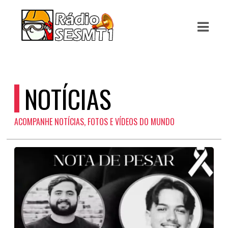
ASTS
IAS
IA
NOTÍCIAS
RAMAÇÃO
ACOMPANHE NOTÍCIAS, FOTOS E VÍDEOS DO MUNDO
TOS
E
E
ATO